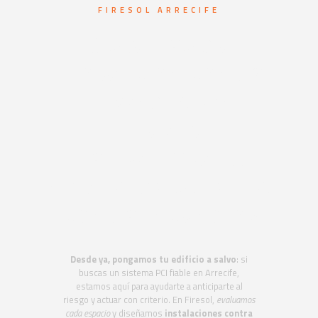
FIRESOL ARRECIFE
Sistemas de
protección contra
incendios en
Arrecife.
Mantenimiento
integral de sistemas
contra incendios
Desde ya, pongamos tu edificio a salvo
: si
buscas un sistema PCI fiable en Arrecife,
estamos aquí para ayudarte a anticiparte al
riesgo y actuar con criterio. En Firesol,
evaluamos
cada espacio
y diseñamos
instalaciones contra