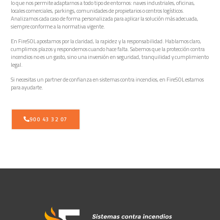
lo que nos permite adaptarnos a todo tipo de entornos: naves industriales, oficinas,
locales comerciales, parkings, comunidades de propietarios o centros logísticos.
Analizamos cada caso de forma personalizada para aplicar la solución más adecuada,
siempre conforme a la normativa vigente.
En FireSOL apostamos por la claridad, la rapidez y la responsabilidad. Hablamos claro,
cumplimos plazos y respondemos cuando hace falta. Sabemos que la protección contra
incendios no es un gasto, sino una inversión en seguridad, tranquilidad y cumplimiento
legal.
Si necesitas un partner de confianza en sistemas contra incendios, en FireSOL estamos
para ayudarte.
900 43 32 07