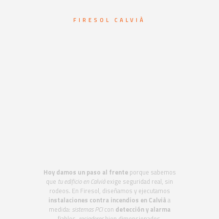
FIRESOL CALVIÀ
Sistemas de
protección contra
incendios en Calvià.
Ingeniería en
seguridad contra
incendios
Hoy damos un paso al frente
porque sabemos
que
tu edificio en Calvià
exige seguridad real, sin
rodeos. En Firesol, diseñamos y ejecutamos
instalaciones contra incendios en Calvià
a
medida:
sistemas PCI
con
detección y alarma
fiables,
rociadores
bien dimensionados,