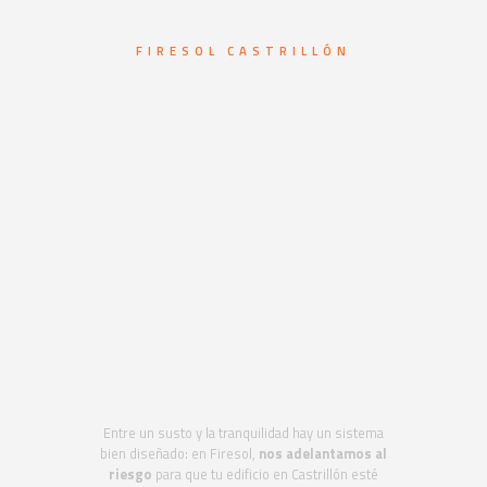
FIRESOL CASTRILLÓN
Sistemas de
protección contra
incendios en
Castrillón.
Protección integral
y mantenimiento
continuo
Entre un susto y la tranquilidad hay un sistema
bien diseñado: en Firesol,
nos adelantamos al
riesgo
para que tu edificio en Castrillón esté