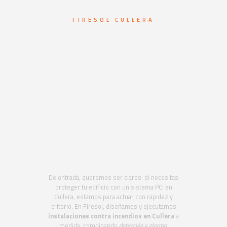
FIRESOL CULLERA
Sistemas de
protección contra
incendios en
Cullera. Cumple el
CTE y el RIPCI sin
preocupaciones
De entrada, queremos ser claros: si necesitas
proteger tu edificio con un sistema PCI en
Cullera, estamos para actuar con rapidez y
criterio. En Firesol, diseñamos y ejecutamos
instalaciones contra incendios en Cullera
a
medida, combinando
detección y alarma
,