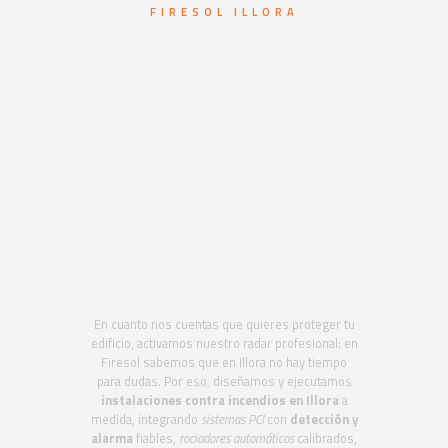
FIRESOL ILLORA
Sistemas de
protección contra
incendios en Illora.
Cumple el CTE y el
RIPCI sin
preocupaciones
En cuanto nos cuentas que quieres proteger tu
edificio, activamos nuestro radar profesional: en
Firesol sabemos que en Illora no hay tiempo
para dudas. Por eso, diseñamos y ejecutamos
instalaciones contra incendios en Illora
a
medida, integrando
sistemas PCI
con
detección y
alarma
fiables,
rociadores automáticos
calibrados,