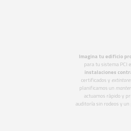
Seguri
norm
Imagina tu edificio p
para tu sistema PCI
instalaciones cont
certificados y
extintore
planificamos un
manten
actuamos rápido y pri
auditoría sin rodeos y un