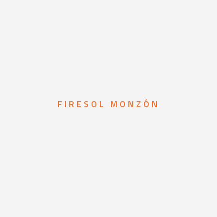
FIRESOL MONZÓN
mas de prot
incendios en