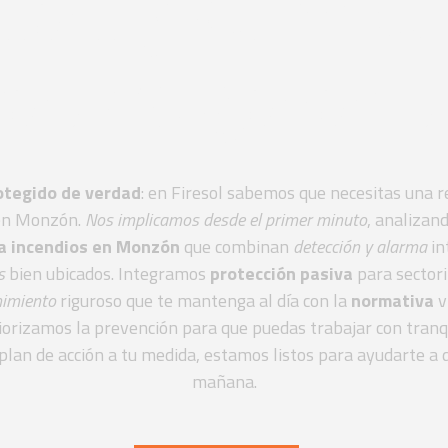
dad y cumpl
ativo garant
rotegido de verdad
: en Firesol sabemos que necesitas una r
 en Monzón.
Nos implicamos desde el primer minuto
, analizan
ra incendios en Monzón
que combinan
detección y alarma
in
s
bien ubicados. Integramos
protección pasiva
para sectori
imiento
riguroso que te mantenga al día con la
normativa
v
orizamos la prevención para que puedas trabajar con tranqu
 plan de acción a tu medida, estamos listos para ayudarte a 
mañana.