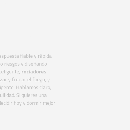
imiento
izado
espuesta fiable y rápida
do riesgos y diseñando
teligente,
rociadores
zar y frenar el fuego, y
igente. Hablamos claro,
ilidad. Si quieres una
decidir hoy y dormir mejor