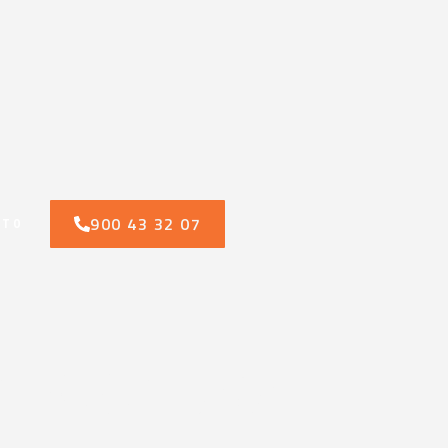
900 43 32 07
CTO
n contra