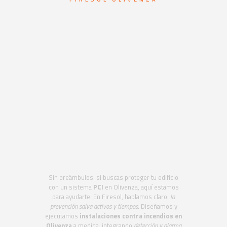
Sistemas de
protección contra
incendios en
Olivenza. Diseño de
planes de
prevención y
seguridad
Sin preámbulos: si buscas proteger tu edificio
con un sistema
PCI
en Olivenza, aquí estamos
para ayudarte. En Firesol, hablamos claro:
la
prevención salva activos y tiempos
. Diseñamos y
ejecutamos
instalaciones contra incendios en
Olivenza
a medida, integrando
detección y alarma