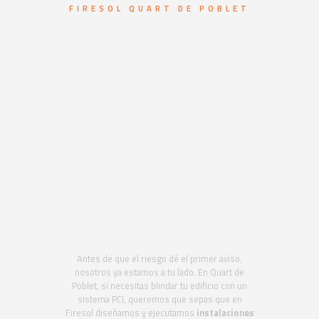
FIRESOL QUART DE POBLET
Sistemas de
protección contra
incendios en Quart
de Poblet. Detecta y
apaga el fuego
antes de que
avance
Antes de que el riesgo dé el primer aviso,
nosotros ya estamos a tu lado. En Quart de
Poblet, si necesitas blindar tu edificio con un
sistema PCI, queremos que sepas que en
Firesol diseñamos y ejecutamos
instalaciones