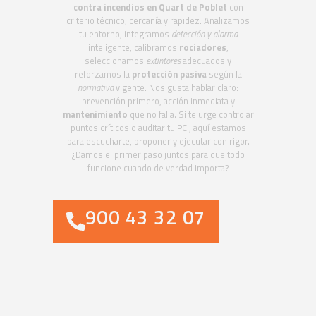
contra incendios en Quart de Poblet
con
criterio técnico, cercanía y rapidez. Analizamos
tu entorno, integramos
detección y alarma
inteligente, calibramos
rociadores
,
seleccionamos
extintores
adecuados y
reforzamos la
protección pasiva
según la
normativa
vigente. Nos gusta hablar claro:
prevención primero, acción inmediata y
mantenimiento
que no falla. Si te urge controlar
puntos críticos o auditar tu PCI, aquí estamos
para escucharte, proponer y ejecutar con rigor.
¿Damos el primer paso juntos para que todo
funcione cuando de verdad importa?
900 43 32 07