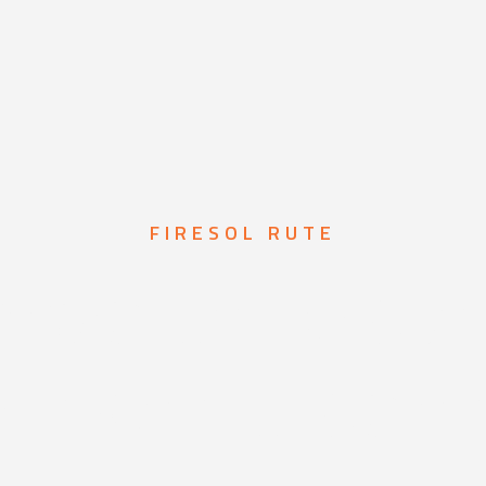
FIRESOL RUTE
mas de prot
 incendios e