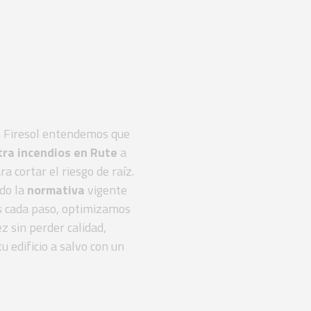
logados
E 23500
n Firesol entendemos que
tra incendios en Rute
a
a cortar el riesgo de raíz.
do la
normativa
vigente
s cada paso, optimizamos
z sin perder calidad,
edificio a salvo con un