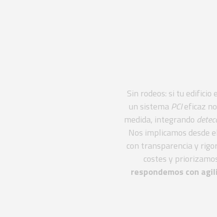
Instal
según 
Sin rodeos: si tu edifici
un sistema
PCI
eficaz n
medida, integrando
detec
Nos implicamos desde el
con transparencia y rig
costes y priorizamos
respondemos con agil