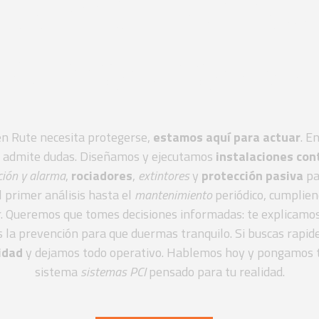
adores homo
normativa UN
o en Rute necesita protegerse,
estamos aquí para actuar
. E
o admite dudas. Diseñamos y ejecutamos
instalaciones con
ción y alarma
,
rociadores
,
extintores
y
protección pasiva
par
 primer análisis hasta el
mantenimiento
periódico, cumplien
or. Queremos que tomes decisiones informadas: te explicamo
 la prevención para que duermas tranquilo. Si buscas rapide
idad
y dejamos todo operativo. Hablemos hoy y pongamos tu 
sistema
sistemas PCI
pensado para tu realidad.