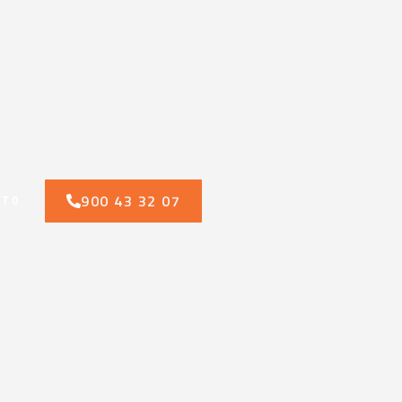
900 43 32 07
CTO
n contra