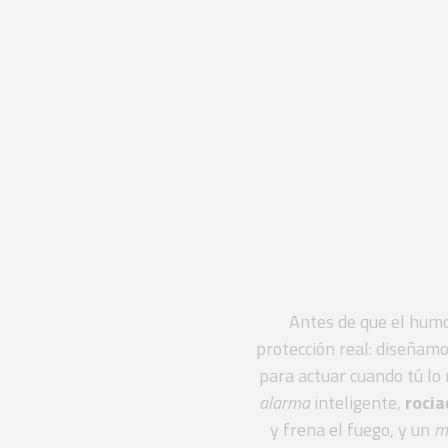
Cugat 
avanza
Antes de que el humo
protección real: diseñam
para actuar cuando tú lo
alarma
inteligente,
roci
y frena el fuego, y un
m