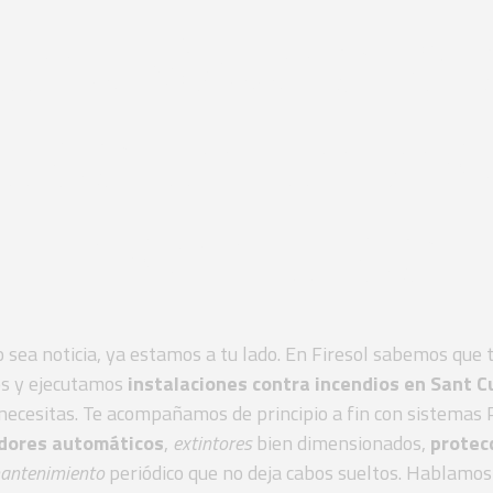
del Vallès. S
dos de detec
incendios
 sea noticia, ya estamos a tu lado. En Firesol sabemos que t
os y ejecutamos
instalaciones contra incendios en Sant C
 necesitas. Te acompañamos de principio a fin con sistemas
adores automáticos
,
extintores
bien dimensionados,
protec
antenimiento
periódico que no deja cabos sueltos. Hablamos