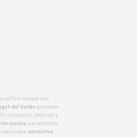
istemas
ción de
u edificio merece una
ugat del Vallès
pensadas
 PCI completos:
detección y
ción pasiva
que sectoriza
 claro sobre
normativa
,