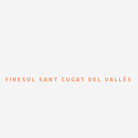
FIRESOL SANT CUGAT DEL VALLÈS
mas de prot
a incendios e