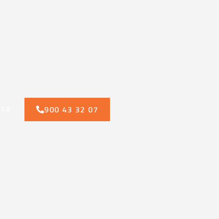
900 43 32 07
CTO
n contra