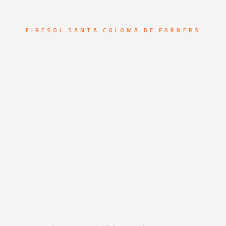
FIRESOL SANTA COLOMA DE FARNERS
Sistemas de
protección contra
incendios en Santa
Coloma de Farners.
Sistemas de
rociadores y
alarmas
inteligentes