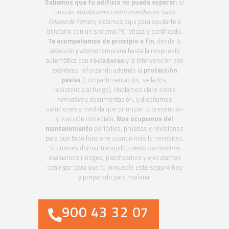
Sabemos que tu edificio no puede esperar
: si
buscas
instalaciones contra incendios en Santa
Coloma de Farners
, estamos aquí para ayudarte a
blindarlo con un sistema PCI eficaz y certificado.
Te acompañamos de principio a fin
, desde la
detección y alarma
temprana hasta la respuesta
automática con
rociadores
y la intervención con
extintores
, reforzando además la
protección
pasiva
(compartimentación, sellados,
resistencia al fuego). Hablamos claro sobre
normativa
y documentación, y diseñamos
soluciones a medida que priorizan la prevención
y la acción inmediata.
Nos ocupamos del
mantenimiento
periódico, pruebas y revisiones
para que todo funcione cuando más lo necesites.
Si quieres dormir tranquilo,
cuenta con nosotros
:
evaluamos riesgos, planificamos y ejecutamos
con rigor para que tu inmueble esté seguro hoy
y preparado para mañana.
900 43 32 07