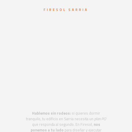
FIRESOL SARRIA
Sistemas de
protección contra
incendios en Sarria.
Seguridad y
cumplimiento
normativo
garantizado
Hablemos sin rodeos:
si quieres dormir
tranquilo, tu edificio en Sarria necesita un
plan PCI
que responda al segundo. En Firesol,
nos
ponemos a tu lado
para diseñar y ejecutar