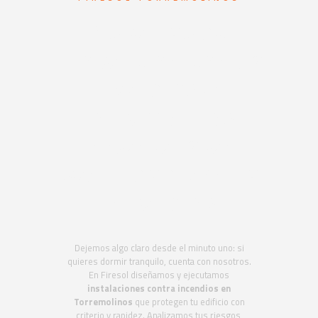
Sistemas de
protección contra
incendios en
Torremolinos.
Ingeniería en
seguridad contra
incendios
Dejemos algo claro desde el minuto uno: si
quieres dormir tranquilo, cuenta con nosotros.
En Firesol diseñamos y ejecutamos
instalaciones contra incendios en
Torremolinos
que protegen tu edificio con
criterio y rapidez. Analizamos tus riesgos,