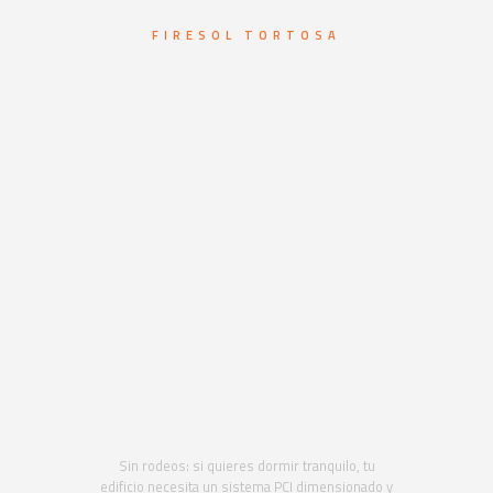
FIRESOL TORTOSA
Sistemas de
protección contra
incendios en
Tortosa.
Protegemos tu
negocio con
sistemas de
seguridad PCI
Sin rodeos: si quieres dormir tranquilo, tu
edificio necesita un sistema PCI dimensionado y