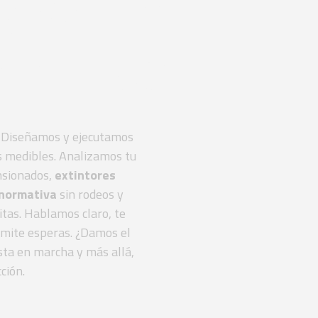
gral de
cendios
a. Diseñamos y ejecutamos
os medibles. Analizamos tu
sionados,
extintores
normativa
sin rodeos y
tas. Hablamos claro, te
dmite esperas. ¿Damos el
sta en marcha y más allá,
ción.