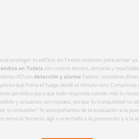
imiento inte
as contra in
uscas proteger tu edificio, en Firesol estamos para actuar y
cendios en Tudela
con criterio técnico, cercanía y resultad
stemas PCI
con
detección y alarma
fiables,
rociadores
dimen
 pasiva
que frena el fuego desde el minuto cero. Cumplimos
ento
periódico para que todo responda cuando más lo necesi
dible y actuamos con rapidez, porque tu tranquilidad no a
dar tu inmueble? Te acompañamos de la evaluación a la pue
un servicio honesto, ágil y orientado a la prevención y a la ac