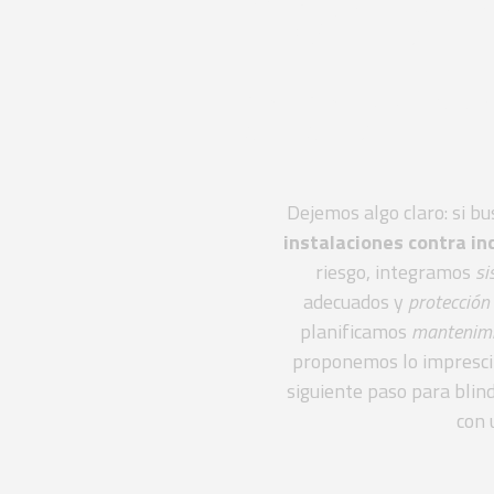
Manten
sistem
Dejemos algo claro: si b
instalaciones contra in
riesgo, integramos
si
adecuados y
protección
planificamos
mantenimi
proponemos lo imprescin
siguiente paso para blin
con 