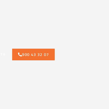
900 43 32 07
CTO
n contra