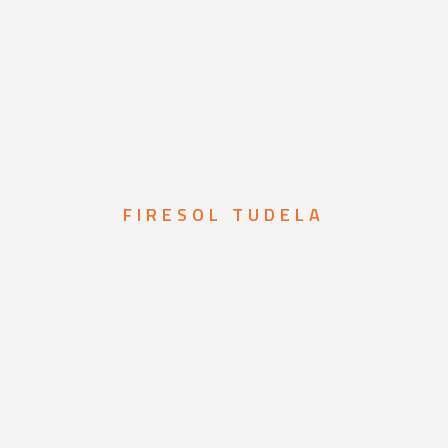
FIRESOL TUDELA
mas de prot
incendios en