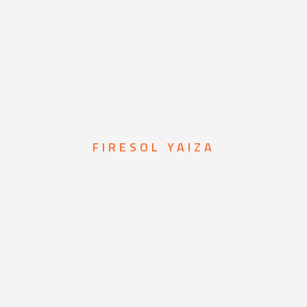
FIRESOL YAIZA
mas de prot
 incendios en