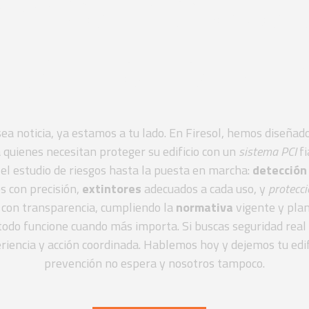
resa instala
utorizada RIP
ea noticia, ya estamos a tu lado. En Firesol, hemos diseñad
 quienes necesitan proteger su edificio con un
sistema PCI
fi
 estudio de riesgos hasta la puesta en marcha:
detección
 con precisión,
extintores
adecuados a cada uso, y
protecci
 con transparencia, cumpliendo la
normativa
vigente y plan
todo funcione cuando más importa. Si buscas seguridad real 
riencia y acción coordinada. Hablemos hoy y dejemos tu edif
prevención no espera y nosotros tampoco.