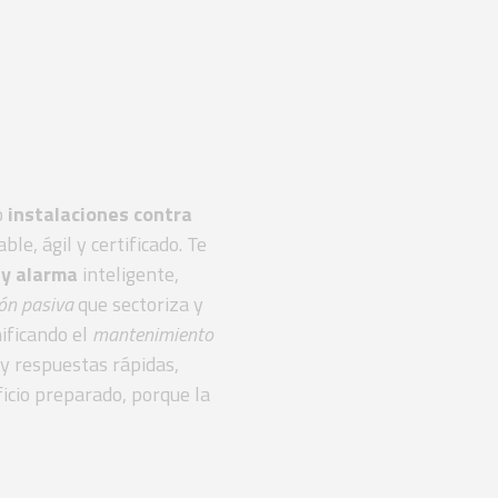
dora
CI
o
instalaciones contra
able, ágil y certificado. Te
 y alarma
inteligente,
ón pasiva
que sectoriza y
ificando el
mantenimiento
y respuestas rápidas,
icio preparado, porque la