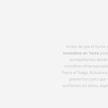
Emp
a
Antes de que el humo s
incendios en Yaiza
para
acompañamos desde el
rociadores
dimensionados
frena el fuego. Actuamos
preventivo para que 
confiemos en datos, expe