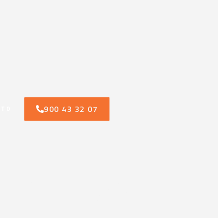
900 43 32 07
CTO
n contra