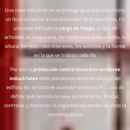
Una nave industrial no se protege igual que una oficina,
un local comercial o una comunidad de propietarios. En
una nave influyen la
carga de fuego
, el tipo de
actividad, la maquinaria, los materiales almacenados, la
altura, los recorridos interiores, los sectores y la forma
en la que se trabaja cada día.
Por eso la
protección contra incendios en naves
industriales
debe plantearse desde el uso real del
edificio. No se trata de acumular sistemas PCI, sino de
definir qué necesita la nave para detectar, limitar,
controlar y mantener la seguridad sin perder de vista la
operativa diaria.