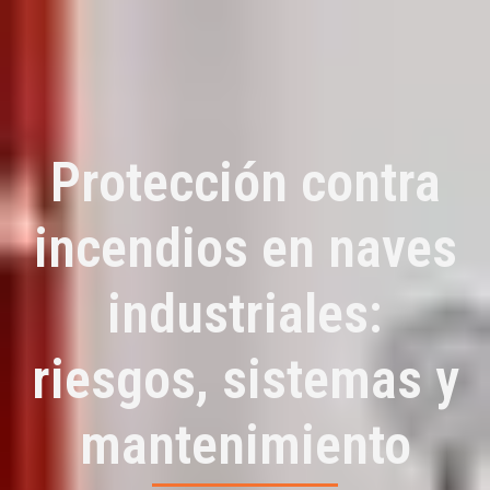
Protección contra
incendios en naves
industriales:
riesgos, sistemas y
mantenimiento