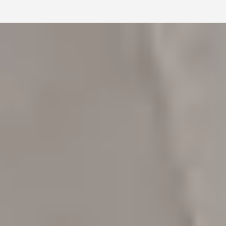
Protección contra
incendios en naves
industriales: riesgos,
sistemas y
mantenimiento