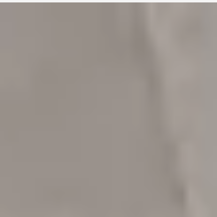
Instalación de detección
de incendios: centrales,
detectores, pulsadores y
sirenas