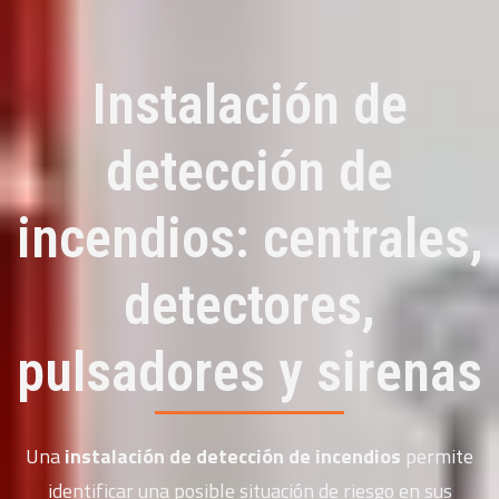
Instalación de
detección de
incendios: centrales,
detectores,
pulsadores y sirenas
Una
instalación de detección de incendios
permite
identificar una posible situación de riesgo en sus