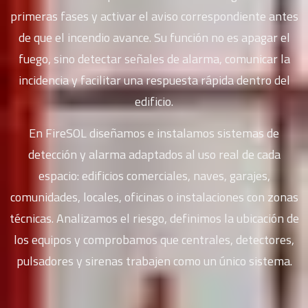
primeras fases y activar el aviso correspondiente antes
de que el incendio avance. Su función no es apagar el
fuego, sino detectar señales de alarma, comunicar la
incidencia y facilitar una respuesta rápida dentro del
edificio.
En FireSOL diseñamos e instalamos sistemas de
detección y alarma adaptados al uso real de cada
espacio: edificios comerciales, naves, garajes,
comunidades, locales, oficinas o instalaciones con zonas
técnicas. Analizamos el riesgo, definimos la ubicación de
los equipos y comprobamos que centrales, detectores,
pulsadores y sirenas trabajen como un único sistema.