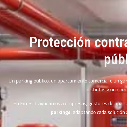
Protección contr
púb
Un parking público, un aparcamiento comercial o un ga
distintos y una ne
En FireSOL ayudamos a empresas, gestores de aparcam
parkings
, adaptando cada solución a