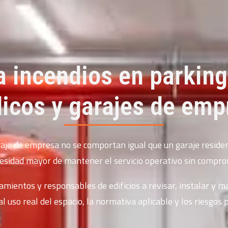
a incendios en parkin
licos y garajes de emp
raje de empresa no se comportan igual que un garaje reside
cesidad mayor de mantener el servicio operativo sin compro
ientos y responsables de edificios a revisar, instalar y 
l uso real del espacio, la normativa aplicable y los riesgos 