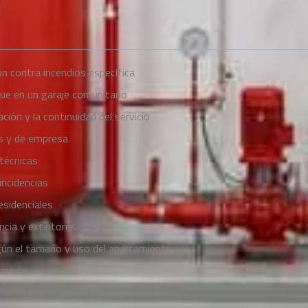
n contra incendios específica
ue en un garaje comunitario
ción y la continuidad del servicio
es y de empresa
 técnicas
incidencias
esidenciales
ncia y extintores
ún el tamaño y uso del aparcamiento
ncendio
nan la seguridad del parking