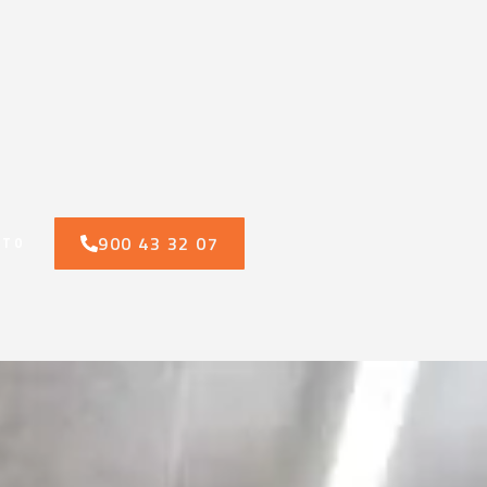
900 43 32 07
CTO
endios en