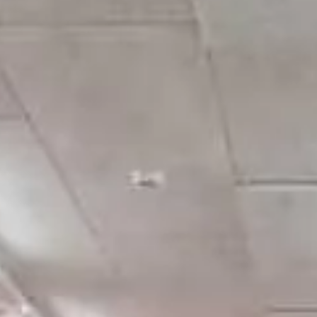
 aparcamient
y garajes de