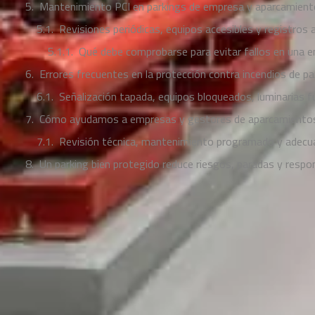
Mantenimiento PCI en parkings de empresa y aparcamient
Revisiones periódicas, equipos accesibles y registros 
Qué debe comprobarse para evitar fallos en una e
Errores frecuentes en la protección contra incendios de pa
Señalización tapada, equipos bloqueados, luminarias f
Cómo ayudamos a empresas y gestores de aparcamiento
Revisión técnica, mantenimiento programado y adecu
Un parking bien protegido reduce riesgos, paradas y respo