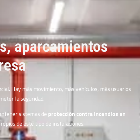
gs, aparcamientos
resa
ncial. Hay más movimiento, más vehículos, más usuarios
meter la seguridad.
mantener sistemas de
protección contra incendios en
propios de este tipo de instalaciones.