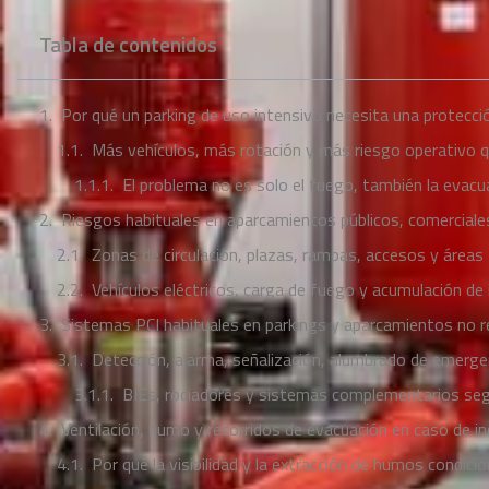
Tabla de contenidos
Por qué un parking de uso intensivo necesita una protecció
Más vehículos, más rotación y más riesgo operativo q
El problema no es solo el fuego, también la evacua
Riesgos habituales en aparcamientos públicos, comercial
Zonas de circulación, plazas, rampas, accesos y áreas
Vehículos eléctricos, carga de fuego y acumulación de 
Sistemas PCI habituales en parkings y aparcamientos no r
Detección, alarma, señalización, alumbrado de emerge
BIEs, rociadores y sistemas complementarios seg
Ventilación, humo y recorridos de evacuación en caso de i
Por qué la visibilidad y la extracción de humos condicio