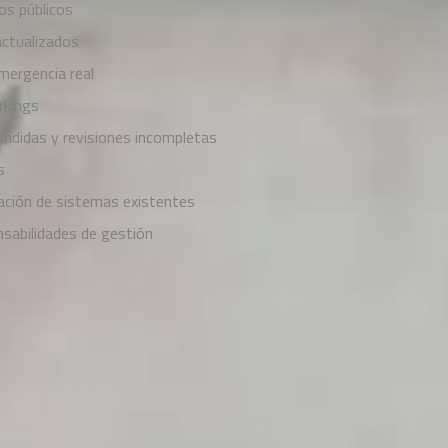
os públicos
actualizados
mergencia real
rkings
undidas y revisiones incompletas
s
ación de sistemas existentes
nsabilidades de gestión